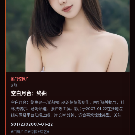
热门惊悚片
3 张
空白月台：终曲
空白月台：终曲是一部法国出品的惊悚影视作，由忻钰坤执导，科
林·法瑞尔、汤姆·哈迪、张译等主演。影片于2007-01-22在多地院
线与网络平台陆续上线，片长88分钟，适合喜欢惊悚类型、关注
人物命运与城市气质的观众观看。爱情线并不喧宾夺主，更像一条
5017
230
2007-01-22
牵引主角走向自我认知的暗线。内容聚焦人物选择与情节推进，节
#口碑片单#惊悚#综艺#
奏与视听语言统一，可作为休闲观影或类型片补片的选择。