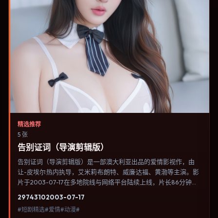
精选推荐
5 张
告别证词（导演剪辑版）
告别证词（导演剪辑版）是一部澳大利亚出品的爱情影视作，由
让-皮埃尔·热内执导，艾米莉·布朗特、威廉·达福、黄渤等主演。影
片于2003-07-17在多地院线与网络平台陆续上线，片长86分钟，
适合喜欢爱情类型、关注人物命运与城市气质的观众观看。冒险段
2974
310
2003-07-17
落强调地理与气候的真实感，体能极限与心理崩溃并行推进。内容
#短剧精选#爱情#动漫#
聚焦人物选择与情节推进，节奏与视听语言统一，可作为休闲观影