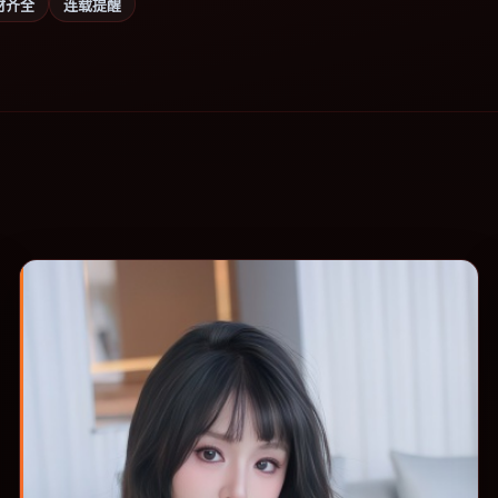
材齐全
连载提醒
。