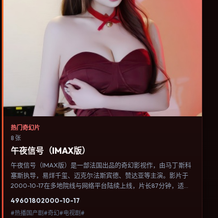
热门奇幻片
8 张
午夜信号（IMAX版）
午夜信号（IMAX版）是一部法国出品的奇幻影视作，由马丁·斯科
塞斯执导，易烊千玺、迈克尔·法斯宾德、赞达亚等主演。影片于
2000-10-17在多地院线与网络平台陆续上线，片长87分钟，适合
喜欢奇幻类型、关注人物命运与城市气质的观众观看。动作场面服
4960
180
2000-10-17
务于人物关系，每一次冲突都会改写角色之间的信任边界。内容聚
#热播国产剧#奇幻#电视剧#
焦人物选择与情节推进，节奏与视听语言统一，可作为休闲观影或