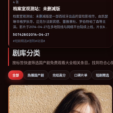
4 张
档案室观测站：未删减版
档案室观测站：未删减版是一部西班牙出品的冒险影视作，由凯瑟
琳·毕格罗执导，迈克尔·法斯宾德、蕾雅·赛杜、罗伯特·帕丁森等主
演。影片于2014-04-27在多地院线与网络平台陆续上线，片长89
分钟，适合喜欢冒险类型、关注人物命运与城市气质的观众观看。
5074
280
2014-04-27
奇幻元素被当作隐喻使用，世界规则清晰，人物选择仍承担真实后
#短剧精选#冒险#动漫#
果。内容聚焦人物选择与情节推进，节奏与视听语言统一，可作为
休闲观影或类型片补片的选择。
剧库分类
按标签快速筛选国产剧免费观看大全相关条目，找到符合心
全部
热播国产剧
完结高分
口碑片单
短剧精选