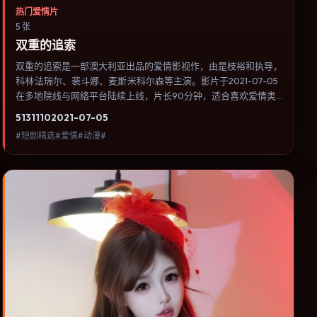
热门爱情片
5 张
双重的追索
双重的追索是一部澳大利亚出品的爱情影视作，由是枝裕和执导，
科林·法瑞尔、裴斗娜、麦斯·米科尔森等主演。影片于2021-07-05
在多地院线与网络平台陆续上线，片长90分钟，适合喜欢爱情类
型、关注人物命运与城市气质的观众观看。群戏调度密集，多条线
5131
110
2021-07-05
索在终场汇集，收束方式偏现实主义而非英雄主义。内容聚焦人物
#短剧精选#爱情#动漫#
选择与情节推进，节奏与视听语言统一，可作为休闲观影或类型片
补片的选择。