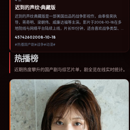
迟到的声纹·典藏版
迟到的声纹·典藏版是一部美国出品的战争影视作，由奉俊昊执
导，蒋奇明、梁朝伟、威廉·达福等主演。影片于2008-10-18在多
地院线与网络平台陆续上线，片长151分钟，适合喜欢战争类型、
关注人物命运与城市气质的观众观看。战争背景被处理成心理战：
4574
260
2008-10-18
恐惧、谣言与命令在封闭空间里互相放大。内容聚焦人物选择与情
#热播国产剧#战争#动漫#
节推进，节奏与视听语言统一，可作为休闲观影或类型片补片的选
择。
热播榜
近期热度攀升的国产剧与综艺片单，剧全览在线实时统计。