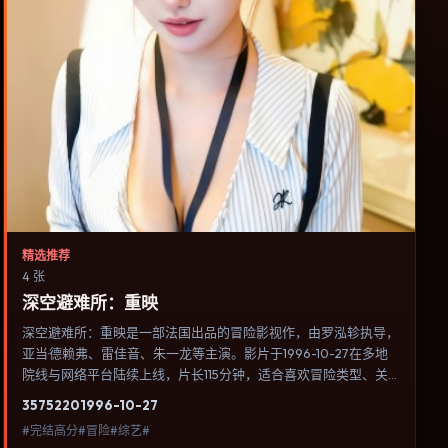
精选推荐
4 张
深空避难所：重映
深空避难所：重映是一部法国出品的冒险影视作，由罗泓轸执导，
亚当·德赖弗、雷佳音、朱一龙等主演。影片于1996-10-27在多地
院线与网络平台陆续上线，片长115分钟，适合喜欢冒险类型、关
注人物命运与城市气质的观众观看。动作场面服务于人物关系，每
3575
220
1996-10-27
一次冲突都会改写角色之间的信任边界。内容聚焦人物选择与情节
#完结高分#冒险#综艺#
推进，节奏与视听语言统一，可作为休闲观影或类型片补片的选