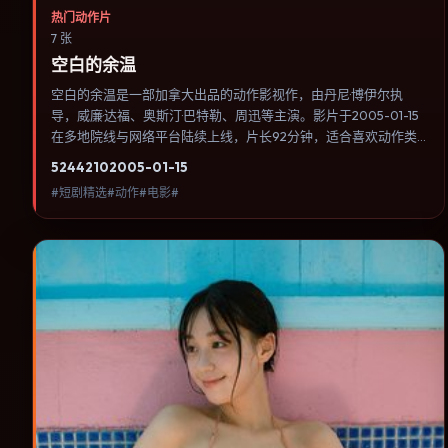
热门动作片
7 张
空白的余温
空白的余温是一部加拿大出品的动作影视作，由丹尼·博伊尔执
导，威廉·达福、奥斯汀·巴特勒、周迅等主演。影片于2005-01-15
在多地院线与网络平台陆续上线，片长92分钟，适合喜欢动作类
型、关注人物命运与城市气质的观众观看。传记片聚焦主人公人生
5244
210
2005-01-15
某一阶段，避免流水账式的大事年表罗列。内容聚焦人物选择与情
#短剧精选#动作#电影#
节推进，节奏与视听语言统一，可作为休闲观影或类型片补片的选
择。