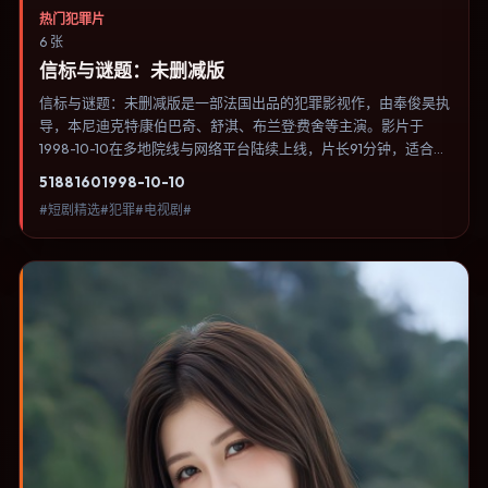
热门犯罪片
6 张
信标与谜题：未删减版
信标与谜题：未删减版是一部法国出品的犯罪影视作，由奉俊昊执
导，本尼迪克特·康伯巴奇、舒淇、布兰登·费舍等主演。影片于
1998-10-10在多地院线与网络平台陆续上线，片长91分钟，适合喜
欢犯罪类型、关注人物命运与城市气质的观众观看。科幻设定尽量
5188
160
1998-10-10
贴近可验证的科学推论，避免为炫技而牺牲人物动机。内容聚焦人
#短剧精选#犯罪#电视剧#
物选择与情节推进，节奏与视听语言统一，可作为休闲观影或类型
片补片的选择。